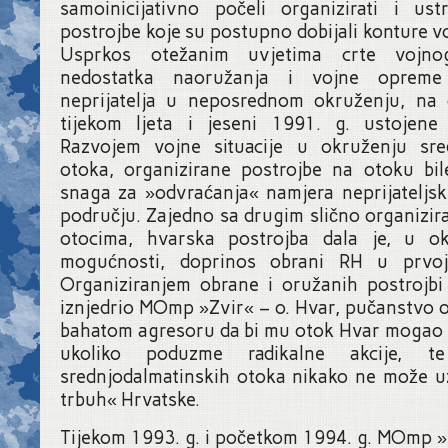
samoinicijativno počeli organizirati i ust
postrojbe koje su postupno dobijali konture vo
Usprkos otežanim uvjetima crte vojnog
nedostatka naoružanja i vojne opreme
neprijatelja u neposrednom okruženju, na
tijekom ljeta i jeseni 1991. g. ustojene
Razvojem vojne situacije u okruženju sre
otoka, organizirane postrojbe na otoku bil
snaga za »odvraćanja« namjera neprijateljs
području. Zajedno sa drugim slično organizi
otocima, hvarska postrojba dala je, u ok
mogućnosti, doprinos obrani RH u prvoj 
Organiziranjem obrane i oružanih postrojbi
iznjedrio MOmp »Zvir« – o. Hvar, pučanstvo 
bahatom agresoru da bi mu otok Hvar mogao b
ukoliko poduzme radikalne akcije, t
srednjodalmatinskih otoka nikako ne može u
trbuh« Hrvatske.
Tijekom 1993. g. i početkom 1994. g. MOmp »