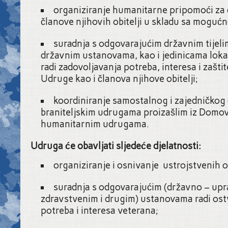
organiziranje humanitarne pripomoći za 
članove njihovih obitelji u skladu sa mogu
suradnja s odgovarajućim državnim tijeli
državnim ustanovama, kao i jedinicama lok
radi zadovoljavanja potreba, interesa i zašti
Udruge kao i članova njihove obitelji;
koordiniranje samostalnog i zajedničkog 
braniteljskim udrugama proizašlim iz Domov
humanitarnim udrugama.
Udruga će obavljati sljedeće djelatnosti:
organiziranje i osnivanje ustrojstvenih o
suradnja s odgovarajućim (državno – up
zdravstvenim i drugim) ustanovama radi ost
potreba i interesa veterana;