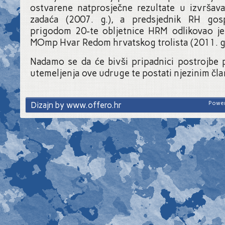
ostvarene natprosječne rezultate u izvršava
zadaća (2007. g.), a predsjednik RH gosp
prigodom 20-te obljetnice HRM odlikovao je
MOmp Hvar Redom hrvatskog trolista (2011. g.
Nadamo se da će bivši pripadnici postrojbe 
utemeljenja ove udruge te postati njezinim čl
Dizajn by www.offero.hr
Power