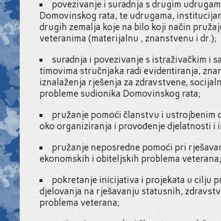
povezivanje i suradnja s drugim udrugama
Domovinskog rata, te udrugama, institucija
drugih zemalja koje na bilo koji način pruž
veteranima (materijalnu , znanstvenu i dr.);
suradnja i povezivanje s istraživačkim i 
timovima stručnjaka radi evidentiranja, zna
iznalaženja rješenja za zdravstvene, socijal
probleme sudionika Domovinskog rata;
pružanje pomoći članstvu i ustrojbenim 
oko organiziranja i provođenje djelatnosti i i
pružanje neposredne pomoći pri rješavan
ekonomskih i obiteljskih problema veterana
pokretanje inicijativa i projekata u cilju
djelovanja na rješavanju statusnih, zdravstv
problema veterana;