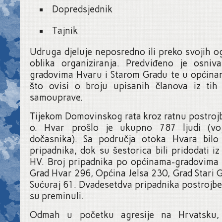
Dopredsjednik
Tajnik
Udruga djeluje neposredno ili preko svojih 
oblika organiziranja. Predviđeno je osni
gradovima Hvaru i Starom Gradu te u općinam
što ovisi o broju upisanih članova iz tih 
samouprave.
Tijekom Domovinskog rata kroz ratnu postroj
o. Hvar prošlo je ukupno 787 ljudi (voj
dočasnika). Sa područja otoka Hvara bil
pripadnika, dok su šestorica bili pridodati iz
HV. Broj pripadnika po općinama-gradovima
Grad Hvar 296, Općina Jelsa 230, Grad Stari 
Sućuraj 61. Dvadesetdva pripadnika postroj
su preminuli.
Odmah u početku agresije na Hrvatsku,