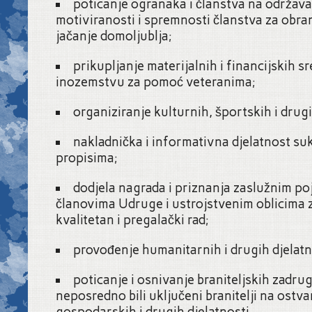
poticanje ogranaka i članstva na održav
motiviranosti i spremnosti članstva za obr
jačanje domoljublja;
prikupljanje materijalnih i financijskih sr
inozemstvu za pomoć veteranima;
organiziranje kulturnih, športskih i drug
nakladnička i informativna djelatnost s
propisima;
dodjela nagrada i priznanja zaslužnim po
članovima Udruge i ustrojstvenim oblicima 
kvalitetan i pregalački rad;
provođenje humanitarnih i drugih djelatn
poticanje i osnivanje braniteljskih zadrug
neposredno bili uključeni branitelji na ostva