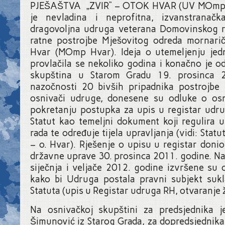
PJEŠAŠTVA „ZVIR“ – OTOK HVAR (UV MOmp „Z
je nevladina i neprofitna, izvanstranačk
dragovoljna udruga veterana Domovinskog r
ratne postrojbe Mješovitog odreda mornari
Hvar (MOmp Hvar). Ideja o utemeljenju je
provlačila se nekoliko godina i konačno je 
skupština u Starom Gradu 19. prosinca 
nazočnosti 20 bivših pripadnika postrojbe 
osnivači udruge, donesene su odluke o os
pokretanju postupka za upis u registar udru
Statut kao temeljni dokument koji regulira u
rada te određuje tijela upravljanja (vidi: Sta
– o. Hvar). Rješenje o upisu u registar donio
državne uprave 30. prosinca 2011. godine. N
siječnja i veljače 2012. godine izvršene su 
kako bi Udruga postala pravni subjekt su
Statuta (upis u Registar udruga RH, otvaranje ž
Na osnivačkoj skupštini za predsjednika j
Šimunović iz Starog Grada, za dopredsjednik