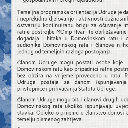
gospodarskih i drugih djelatnosti,
Temeljna programska orijentacija Udruge je 
i neprekidnu djelovanju i aktivnosti dužnosnik
ostvaruju kontinuiranu brigu za očuvanje im
ratne postrojbe MOmp Hvar te obilježavanje o
događaja i bitaka u Domovinskom ratu i c
sudionike Domovinskog rata i članove njihov
jednog od temeljnih razloga postojanja.
Članom Udruge mogu postati osobe koje s
Domovinskom ratu kao pripadnici ratne post
bez obzira na vrijeme provedeno u ratu. 
Udruge postaje se danom ispunjavanja 
pristupnice i prihvaćanja Statuta Udruge.
Članom Udruge mogu biti i članovi drugih udr
Domovinskog rata ukoliko ispunjavaju uvje
stavka. Odluku o prijemu u članstvo donosi 
temelju pismenog zahtjeva.