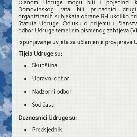
Članom Udruge mogu biti i pojedinci k
Domovinskog rata bili pripadnici drugi
organiziranih subjekata obrane RH ukoliko p
Statuta Udruge. Odluku o prijemu u članst
odbor Udruge temeljem pismenog zahtjeva (Vid
Ispunjavanje uvjeta za učlanjenje provjerava 
Tijela Udruge su:
Skupština
Upravni odbor
Nadzorni odbor
Sud časti
Dužnosnici Udruge su:
Predsjednik