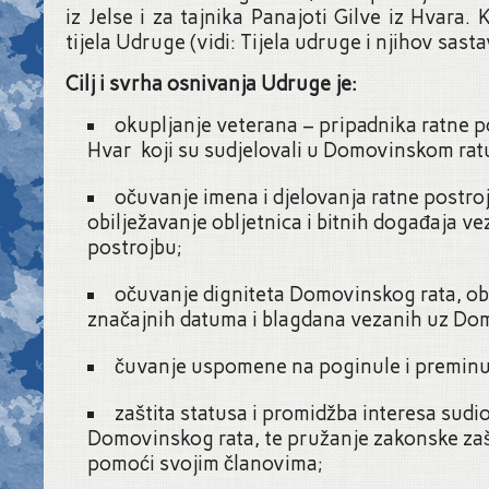
iz Jelse i za tajnika Panajoti Gilve iz Hvara. 
tijela Udruge (vidi: Tijela udruge i njihov sasta
Cilj i svrha osnivanja Udruge je:
okupljanje veterana – pripadnika ratne
Hvar koji su sudjelovali u Domovinskom rat
očuvanje imena i djelovanja ratne postroj
obilježavanje obljetnica i bitnih događaja ve
postrojbu;
očuvanje digniteta Domovinskog rata, ob
značajnih datuma i blagdana vezanih uz Dom
čuvanje uspomene na poginule i preminu
zaštita statusa i promidžba interesa sudi
Domovinskog rata, te pružanje zakonske zašt
pomoći svojim članovima;