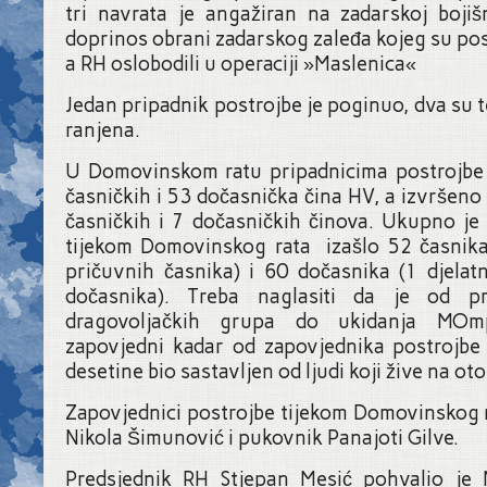
tri navrata je angažiran na zadarskoj bojiš
doprinos obrani zadarskog zaleđa kojeg su po
a RH oslobodili u operaciji »Maslenica«
Jedan pripadnik postrojbe je poginuo, dva su te
ranjena.
U Domovinskom ratu pripadnicima postrojbe 
časničkih i 53 dočasnička čina HV, a izvršeno
časničkih i 7 dočasničkih činova. Ukupno j
tijekom Domovinskog rata izašlo 52 časnika 
pričuvnih časnika) i 60 dočasnika (1 djelat
dočasnika). Treba naglasiti da je od p
dragovoljačkih grupa do ukidanja MOmp
zapovjedni kadar od zapovjednika postrojbe
desetine bio sastavljen od ljudi koji žive na ot
Zapovjednici postrojbe tijekom Domovinskog ra
Nikola Šimunović i pukovnik Panajoti Gilve.
Predsjednik RH Stjepan Mesić pohvalio 