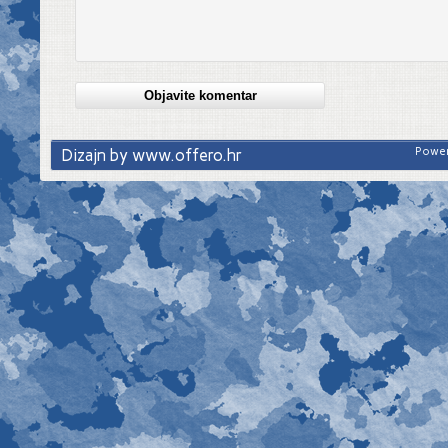
Dizajn by www.offero.hr
Power