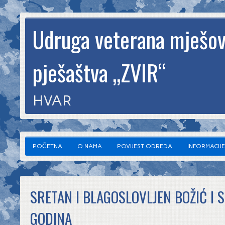
Udruga veterana mješov
pješaštva „ZVIR“
HVAR
POČETNA
O NAMA
POVIJEST ODREDA
INFORMACIJE
SRETAN I BLAGOSLOVLJEN BOŽIĆ I 
GODINA