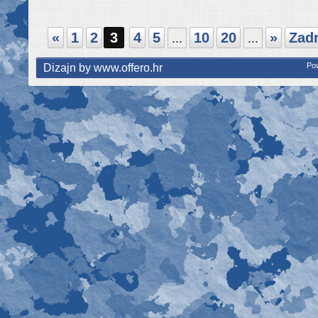
«
1
2
3
4
5
10
20
»
Zadn
...
...
Dizajn by www.offero.hr
Po