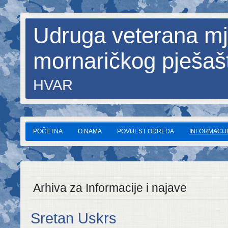
Udruga veterana mj
mornaričkog pješaš
HVAR
POČETNA
O NAMA
POVIJEST ODREDA
INFORMACIJE
Arhiva za Informacije i najave
Sretan Uskrs