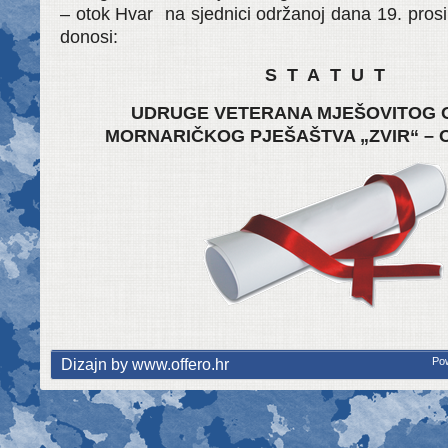
– otok Hvar na sjednici održanoj dana 19. pros
donosi:
S T A T U T
UDRUGE VETERANA MJEŠOVITOG
MORNARIČKOG PJEŠAŠTVA „ZVIR“ – 
Dizajn by www.offero.hr
Po