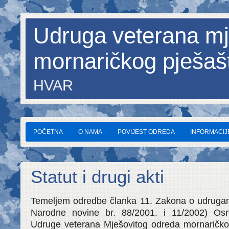
Udruga veterana mj
mornaričkog pješaš
HVAR
POČETNA
O NAMA
POVIJEST ODREDA
INFORMACIJE
Statut i drugi akti
Temeljem odredbe članka 11. Zakona o udrugama
Narodne novine br. 88/2001. i 11/2002) Osn
Udruge veterana Mješovitog odreda mornaričkog