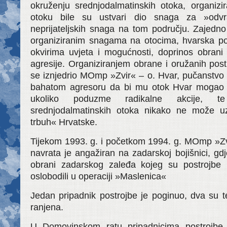
okruženju srednjodalmatinskih otoka, organizi
otoku bile su ustvari dio snaga za »odvr
neprijateljskih snaga na tom području. Zajedno
organiziranim snagama na otocima, hvarska pos
okvirima uvjeta i mogućnosti, doprinos obrani
agresije. Organiziranjem obrane i oružanih post
se iznjedrio MOmp »Zvir« – o. Hvar, pučanstvo 
bahatom agresoru da bi mu otok Hvar mogao b
ukoliko poduzme radikalne akcije, t
srednjodalmatinskih otoka nikako ne može u
trbuh« Hrvatske.
Tijekom 1993. g. i početkom 1994. g. MOmp »Zvi
navrata je angažiran na zadarskoj bojišnici, gd
obrani zadarskog zaleđa kojeg su postroj
oslobodili u operaciji »Maslenica«
Jedan pripadnik postrojbe je poginuo, dva su te
ranjena.
U Domovinskom ratu pripadnicima postrojbe 