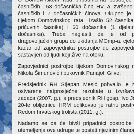
časničkih i 53 dočasnička čina HV, a izvršeno
časničkih i 7 dočasničkih činova. Ukupno j
tijekom Domovinskog rata izašlo 52 časnika 
pričuvnih časnika) i 60 dočasnika (1 djelat
dočasnika). Treba naglasiti da je od p
dragovoljačkih grupa do ukidanja MOmp-a, cjel
kadar od zapovjednika postrojbe do zapovjed
sastavljen od ljudi koji žive na otoku.
Zapovjednici postrojbe tijekom Domovinskog ra
Nikola Šimunović i pukovnik Panajoti Gilve.
Predsjednik RH Stjepan Mesić pohvalio 
ostvarene natprosječne rezultate u izvršava
zadaća (2007. g.), a predsjednik RH gosp. Ivo 
20-te obljetnice HRM odlikovao je ratnu pos
Redom hrvatskog trolista (2011. g.).
Nadamo se da će bivši pripadnici postrojbe 
utemeljenja ove udruge te postati njezinim člano