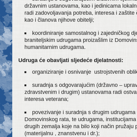
državnim ustanovama, kao i jedinicama lokal
radi zadovoljavanja potreba, interesa i zaštit
kao i članova njihove obitelji;
koordiniranje samostalnog i zajedničkog dj
braniteljskim udrugama proizašlim iz Domovins
humanitarnim udrugama.
Udruga će obavljati sljedeće djelatnosti:
organiziranje i osnivanje ustrojstvenih obli
suradnja s odgovarajućim (državno – upra
zdravstvenim i drugim) ustanovama radi ostvar
interesa veterana;
povezivanje i suradnja s drugim udrugama p
Domovinskog rata, te udrugama, institucijama
drugih zemalja koje na bilo koji način pružaj
(materijalnu , znanstvenu i dr.);