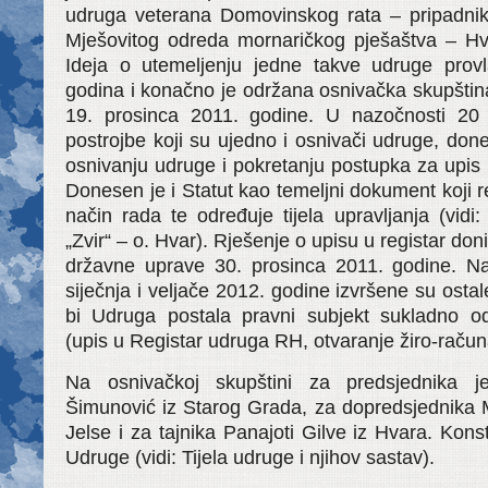
udruga veterana Domovinskog rata – pripadnik
Mješovitog odreda mornaričkog pješaštva – H
Ideja o utemeljenju jedne takve udruge provl
godina i konačno je održana osnivačka skupšti
19. prosinca 2011. godine. U nazočnosti 20 
postrojbe koji su ujedno i osnivači udruge, do
osnivanju udruge i pokretanju postupka za upis 
Donesen je i Statut kao temeljni dokument koji re
način rada te određuje tijela upravljanja (vid
„Zvir“ – o. Hvar). Rješenje o upisu u registar don
državne uprave 30. prosinca 2011. godine. N
siječnja i veljače 2012. godine izvršene su osta
bi Udruga postala pravni subjekt sukladno o
(upis u Registar udruga RH, otvaranje žiro-računa
Na osnivačkoj skupštini za predsjednika j
Šimunović iz Starog Grada, za dopredsjednika M
Jelse i za tajnika Panajoti Gilve iz Hvara. Konsti
Udruge (vidi: Tijela udruge i njihov sastav).