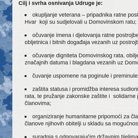
Cilj i svrha osnivanja Udruge je:
okupljanje veterana – pripadnika ratne po
Hvar koji su sudjelovali u Domovinskom ratu;
očuvanje imena i djelovanja ratne postrojbe
obljetnica i bitnih događaja vezanih uz postroj
očuvanje digniteta Domovinskog rata, obil
značajnih datuma i blagdana vezanih uz Domo
čuvanje uspomene na poginule i preminule
zaštita statusa i promidžba interesa sudi
rata, te pružanje zakonske zaštite i solidarne
članovima;
organiziranje humanitarne pripomoći za čl
članove njihovih obitelji u skladu sa mogućno
suradnja s odgovarajućim državnim tijelima