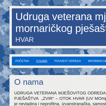
Udruga veterana mj
mornaričkog pješaš
HVAR
POČETNA
O NAMA
POVIJEST ODREDA
INFORMACIJE
O nama
UDRUGA VETERANA MJEŠOVITOG ODRED
PJEŠAŠTVA „ZVIR“ – OTOK HVAR (UV MOmp „Z
je nevladina i neprofitna, izvanstranačka, samost