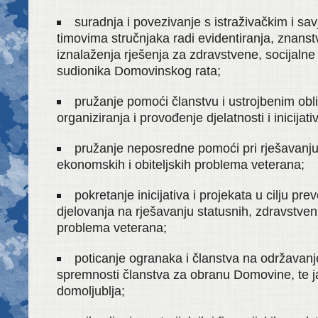
suradnja i povezivanje s istraživačkim i sa
timovima stručnjaka radi evidentiranja, znans
iznalaženja rješenja za zdravstvene, socijalne
sudionika Domovinskog rata;
pružanje pomoći članstvu i ustrojbenim ob
organiziranja i provođenje djelatnosti i inicijati
pružanje neposredne pomoći pri rješavanju 
ekonomskih i obiteljskih problema veterana;
pokretanje inicijativa i projekata u cilju pre
djelovanja na rješavanju statusnih, zdravstveni
problema veterana;
poticanje ogranaka i članstva na održavanje
spremnosti članstva za obranu Domovine, te j
domoljublja;