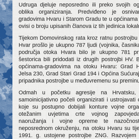
Udruga djeluje neposredno ili preko svojih 
oblika organiziranja. Predviđeno je osni
gradovima Hvaru i Starom Gradu te u općinama J
ovisi o broju upisanih članova iz tih jedinica lo
Tijekom Domovinskog rata kroz ratnu postrojbu
Hvar prošlo je ukupno 787 ljudi (vojnika, časnik
područja otoka Hvara bilo je ukupno 781 pr
šestorica bili pridodati iz drugih postrojbi HV. 
općinama-gradovima na otoku Hvaru: Grad 
Jelsa 230, Grad Stari Grad 194 i Općina Sućura
pripadnika postrojbe u međuvremenu su preminul
Odmah u početku agresije na Hrvatsku,
samoinicijativno počeli organizirati i ustrojavat
koje su postupno dobijali konture vojne orga
otežanim uvjetima crte vojnog zapovjeda
naoružanja i vojne opreme te nazočnosti
neposrednom okruženju, na otoku Hvaru su tijek
1991. g. ustojene postrojbe ZNG. Razvojem v