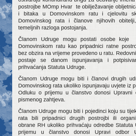
postrojbe MOmp Hvar te obilježavanje obljetnic
i bitaka u Domovinskom ratu i cjelovitu s
Domovinskog rata i članove njihovih obitelj
temeljnih razloga postojanja.
Članom Udruge mogu postati osobe koje s
Domovinskom ratu kao pripadnici ratne post
bez obzira na vrijeme provedeno u ratu. Redov
postaje se danom ispunjavanja i potpisivan
prihvaćanja Statuta Udruge.
Članom Udruge mogu biti i članovi drugih udr
Domovinskog rata ukoliko ispunjavaju uvjete iz 
Odluku o prijemu u članstvo donosi Upravni 
pismenog zahtjeva.
Članom Udruge mogu biti i pojedinci koju su ti
rata bili pripadnici drugih postrojbi ili organ
obrane RH ukoliko prihvaćaju odredbe Statuta
prijemu u članstvo donosi Upravi odbor 