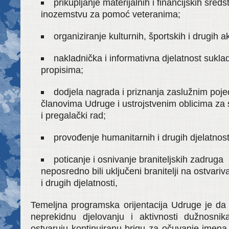
prikupljanje materijalnih i financijskih sreds
inozemstvu za pomoć veteranima;
organiziranje kulturnih, športskih i drugih ak
nakladnička i informativna djelatnost sukl
propisima;
dodjela nagrada i priznanja zaslužnim poje
članovima Udruge i ustrojstvenim oblicima za s
i pregalački rad;
provođenje humanitarnih i drugih djelatnost
poticanje i osnivanje braniteljskih zadruga 
neposredno bili uključeni branitelji na ostvari
i drugih djelatnosti,
Temeljna programska orijentacija Udruge je da
neprekidnu djelovanju i aktivnosti dužnosnik
ostvaruju kontinuiranu brigu za očuvanje imena 