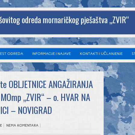
šovitog odreda mornaričkog pješaštva „ZVIR“
JEST ODREDA
INFORMACIJE I NAJAVE
KONTAKTI I UČLANJENJE
S
-te OBLJETNICE ANGAŽIRANJA
MOmp „ZVIR“ – o. HVAR NA
ICI – NOVIGRAD
VE
NEMA KOMENTARA