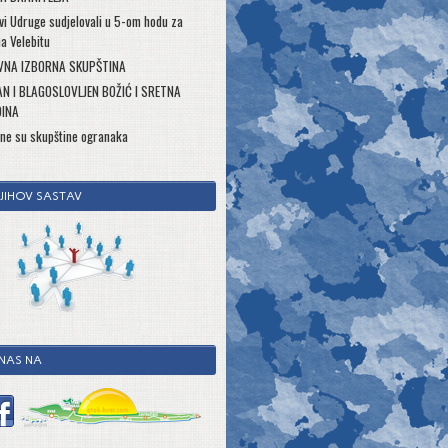
vi Udruge sudjelovali u 5-om hodu za
a Velebitu
VNA IZBORNA SKUPŠTINA
N I BLAGOSLOVLJEN BOŽIĆ I SRETNA
DINA
ne su skupštine ogranaka
 NJIHOV SASTAV
 NAS NA