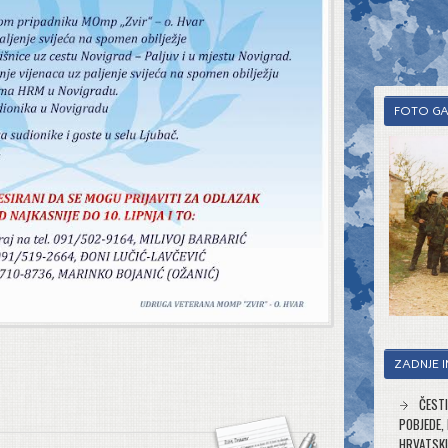
FOTO GA
ZADNJE I
ČESTI
POBJEDE,
HRVATSKI