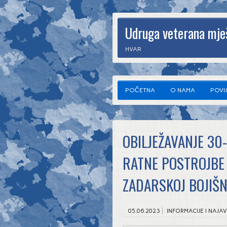
Udruga veterana mje
HVAR
POČETNA
O NAMA
POVI
OBILJEŽAVANJE 30
RATNE POSTROJBE 
ZADARSKOJ BOJIŠN
05.06.2023
INFORMACIJE I NAJA