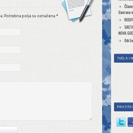
Člano
Gavrana n
na. Potrebna polja su označena
*
REDO
SRETA
NOVA GO
Održa
TIJELA I
PRATITE