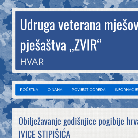
Udruga veterana mješov
pješaštva „ZVIR“
HVAR
POČETNA
O NAMA
POVIJEST ODREDA
INFORMACIJE
Obilježavanje godišnjice pogibije hr
IVICE STIPIŠIĆA