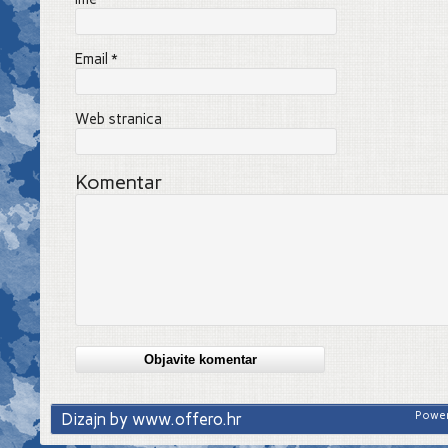
Email
*
Web stranica
Komentar
Dizajn by www.offero.hr
Power