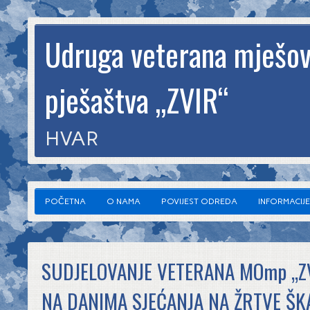
Udruga veterana mješov
pješaštva „ZVIR“
HVAR
POČETNA
O NAMA
POVIJEST ODREDA
INFORMACIJE
SUDJELOVANJE VETERANA MOmp „ZV
NA DANIMA SJEĆANJA NA ŽRTVE ŠK