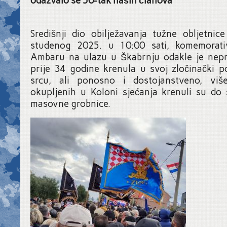
odazvalo se 50-tak naših članova
Središnji dio obilježavanja tužne obljetnic
studenog 2025. u 10:00 sati, komemorat
Ambaru na ulazu u Škabrnju odakle je nepri
prije 34 godine krenula u svoj zločinački 
srcu, ali ponosno i dostojanstveno, vi
okupljenih u Koloni sjećanja krenuli su do 
masovne grobnice.