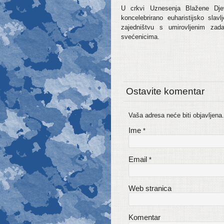
U crkvi Uznesenja Blažene Dje
koncelebrirano euharistijsko slav
zajedništvu s umirovljenim zad
svećenicima.
Ostavite komentar
Vaša adresa neće biti objavljen
Ime
*
Email
*
Web stranica
Komentar