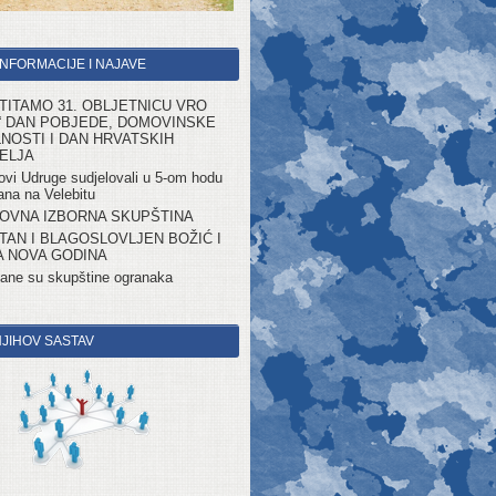
INFORMACIJE I NAJAVE
TITAMO 31. OBLJETNICU VRO
“ DAN POBJEDE, DOMOVINSKE
NOSTI I DAN HRVATSKIH
ELJA
ovi Udruge sudjelovali u 5-om hodu
ana na Velebitu
OVNA IZBORNA SKUPŠTINA
TAN I BLAGOSLOVLJEN BOŽIĆ I
 NOVA GODINA
ane su skupštine ogranaka
 NJIHOV SASTAV