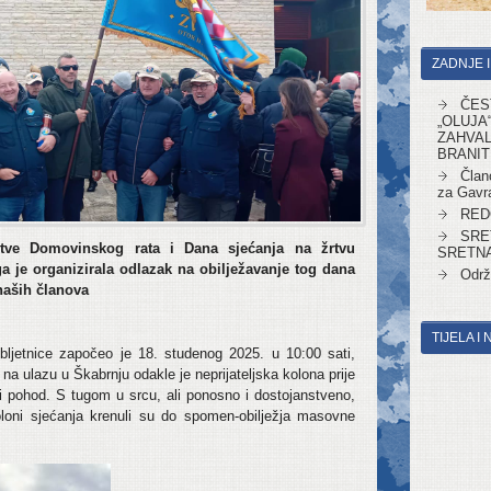
ZADNJE 
ČES
„OLUJA
ZAHVAL
BRANIT
Član
za Gavr
RED
SRE
tve Domovinskog rata i Dana sjećanja na žrtvu
SRETNA
a je organizirala odlazak na obilježavanje tog dana
Održ
naših članova
TIJELA I
obljetnice započeo je 18. studenog 2025. u 10:00 sati,
ulazu u Škabrnju odakle je neprijateljska kolona prije
i pohod. S tugom u srcu, ali ponosno i dostojanstveno,
loni sjećanja krenuli su do spomen-obilježja masovne