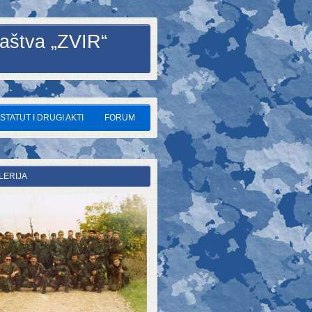
aštva „ZVIR“
STATUT I DRUGI AKTI
FORUM
LERIJA