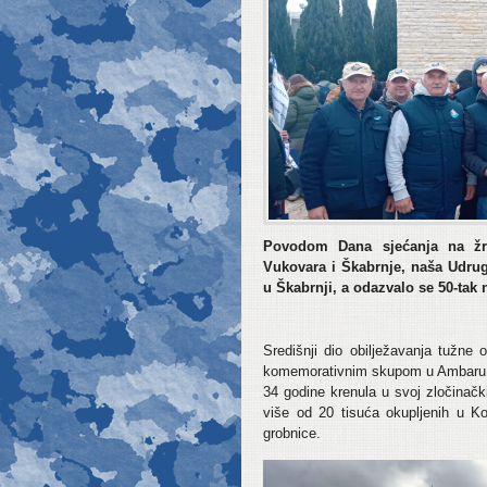
Povodom Dana sjećanja na žr
Vukovara i Škabrnje, naša Udrug
u Škabrnji, a odazvalo se 50-tak 
Središnji dio obilježavanja tužne 
komemorativnim skupom u Ambaru na 
34 godine krenula u svoj zločinačk
više od 20 tisuća okupljenih u Ko
grobnice.