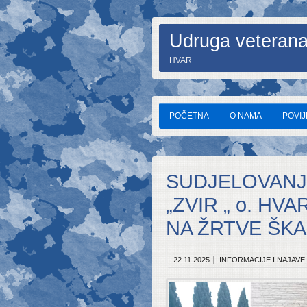
Udruga veterana
HVAR
POČETNA
O NAMA
POVI
SUDJELOVANJ
„ZVIR „ o. HV
NA ŽRTVE ŠKAB
22.11.2025
INFORMACIJE I NAJAVE