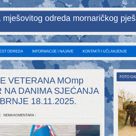
 mješovitog odreda mornaričkog pješ
JEST ODREDA
INFORMACIJE I NAJAVE
KONTAKTI I UČLANJENJE
FOTO GA
E VETERANA MOmp
AR NA DANIMA SJEĆANJA
RNJE 18.11.2025.
NEMA KOMENTARA